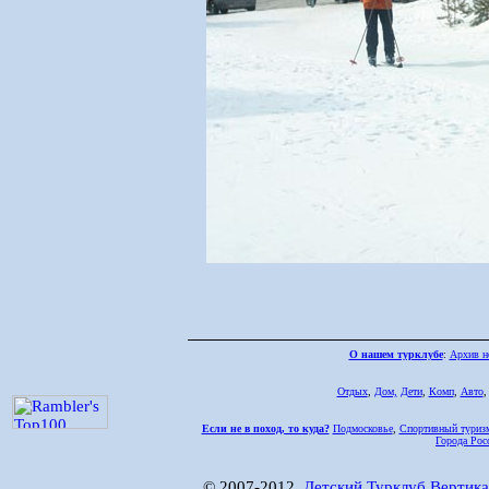
О нашем турклубе
:
Архив н
Отдых
,
Дом,
Дети
,
Комп
,
Авто
Если не в поход, то куда?
Подмосковье
,
Спортивный туриз
Города Рос
© 2007-2012,
Детский Турклуб Вертика