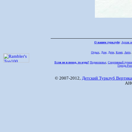
О нашем турклубе
:
Архив н
Отдых
,
Дом,
Дети
,
Комп
,
Авто
Если не в поход, то куда?
Подмосковье
,
Спортивный туриз
Города Рос
© 2007-2012,
Детский Турклуб Вертика
АНО