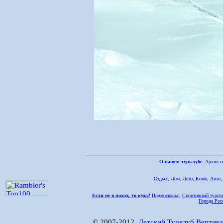
О нашем турклубе
:
Архив н
Отдых
,
Дом,
Дети
,
Комп
,
Авто
Если не в поход, то куда?
Подмосковье
,
Спортивный туриз
Города Рос
© 2007-2012,
Детский Турклуб Вертика