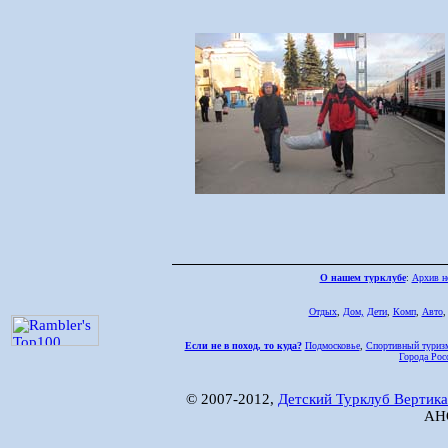
О нашем турклубе
:
Архив н
Отдых
,
Дом,
Дети
,
Комп
,
Авто
Если не в поход, то куда?
Подмосковье
,
Спортивный туриз
Города Рос
© 2007-2012,
Детский Турклуб Вертика
АНО