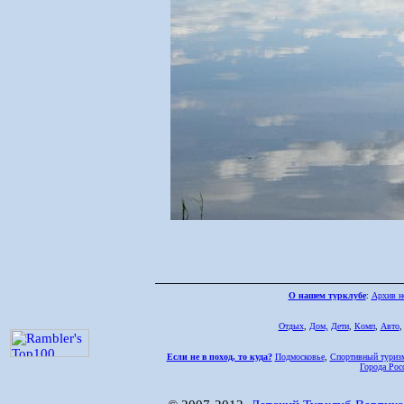
О нашем турклубе
:
Архив н
Отдых
,
Дом,
Дети
,
Комп
,
Авто
Если не в поход, то куда?
Подмосковье
,
Спортивный туриз
Города Рос