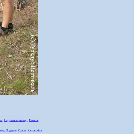
ты
,
Окружающий мир
,
Советы
елт
,
Подарки
,
Отели
,
Карта сайта