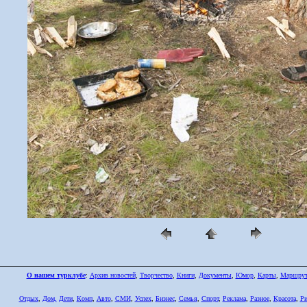
О нашем турклубе
:
Архив новостей
,
Творчество
,
Книги
,
Документы
,
Юмор
,
Карты
,
Маршру
Отдых
,
Дом,
Дети
,
Комп
,
Авто
,
СМИ
,
Успех
,
Бизнес
,
Семья
,
Спорт
,
Реклама
,
Разное
,
Красота
,
Ри