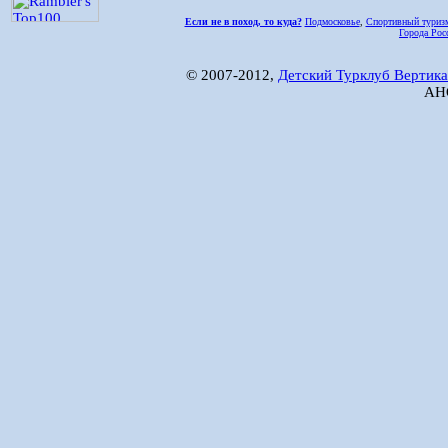
Если не в поход, то куда?
Подмосковье
,
Спортивный туриз
Города Рос
© 2007-2012,
Детский Турклуб Вертика
АНО