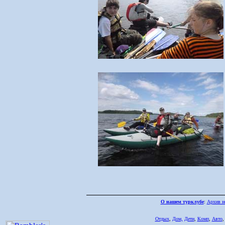
О нашем турклубе
:
Архив н
Отдых
,
Дом,
Дети
,
Комп
,
Авто