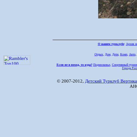
О нашем турклубе
:
Архив н
Отдых
,
Дом,
Дети
,
Комп
,
Авто
Если не в поход, то куда?
Подмосковье
,
Спортивный туриз
Города Рос
© 2007-2012,
Детский Турклуб Вертика
АНО