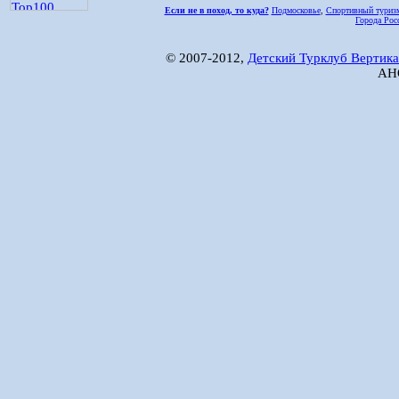
Если не в поход, то куда?
Подмосковье
,
Спортивный туриз
Города Рос
© 2007-2012,
Детский Турклуб Вертика
АНО