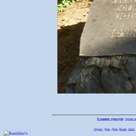
О нашем турклубе
:
Архив н
Отдых
,
Дом,
Дети
,
Комп
,
Авто