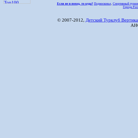
Если не в поход, то куда?
Подмосковье
,
Спортивный туриз
Города Рос
© 2007-2012,
Детский Турклуб Вертика
АНО