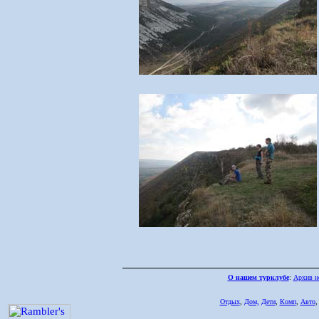
О нашем турклубе
:
Архив н
Отдых
,
Дом,
Дети
,
Комп
,
Авто