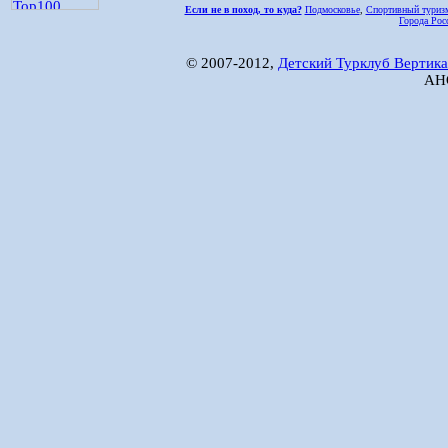
Если не в поход, то куда?
Подмосковье
,
Спортивный туриз
Города Рос
© 2007-2012,
Детский Турклуб Вертика
АНО