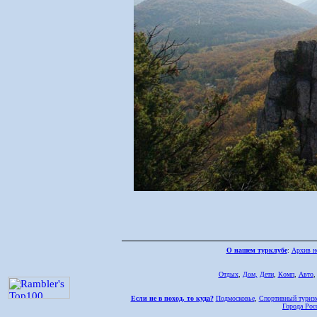
О нашем турклубе
:
Архив н
Отдых
,
Дом,
Дети
,
Комп
,
Авто
Если не в поход, то куда?
Подмосковье
,
Спортивный туриз
Города Рос