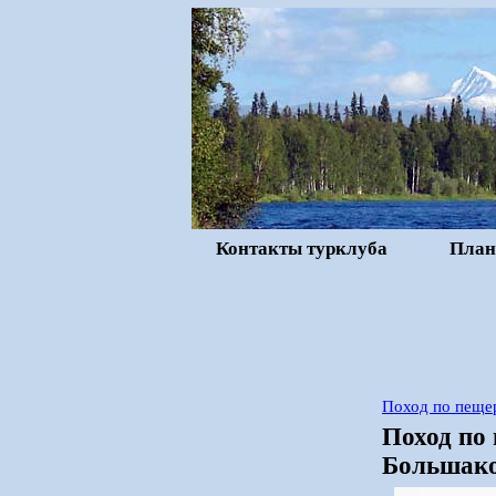
Контакты турклуба
План
Поход по пеще
Поход по
Большако