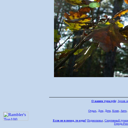
О нашем турклубе
:
Архив н
Отдых
,
Дом,
Дети
,
Комп
,
Авто
Если не в поход, то куда?
Подмосковье
,
Спортивный туриз
Города Рос