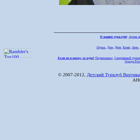
О нашем турклубе
:
Архив н
Отдых
,
Дом,
Дети
,
Комп
,
Авто
Если не в поход, то куда?
Подмосковье
,
Спортивный туриз
Города Рос
© 2007-2012,
Детский Турклуб Вертика
АНО