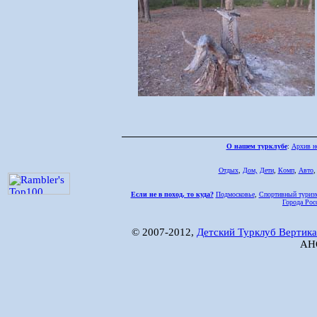
О нашем турклубе
:
Архив н
Отдых
,
Дом,
Дети
,
Комп
,
Авто
Если не в поход, то куда?
Подмосковье
,
Спортивный туриз
Города Рос
© 2007-2012,
Детский Турклуб Вертика
АНО