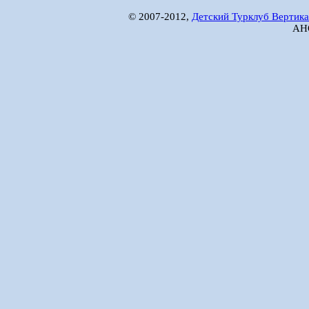
© 2007-2012,
Детский Турклуб Вертика
АНО