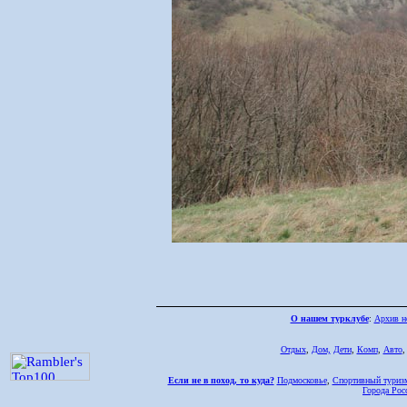
О нашем турклубе
:
Архив н
Отдых
,
Дом,
Дети
,
Комп
,
Авто
Если не в поход, то куда?
Подмосковье
,
Спортивный туриз
Города Рос