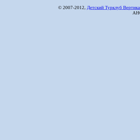
© 2007-2012,
Детский Турклуб Вертика
АНО