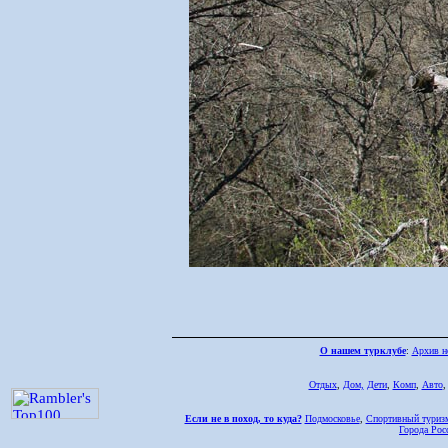
О нашем турклубе
:
Архив н
Отдых
,
Дом,
Дети
,
Комп
,
Авто
Если не в поход, то куда?
Подмосковье
,
Спортивный туриз
Города Рос