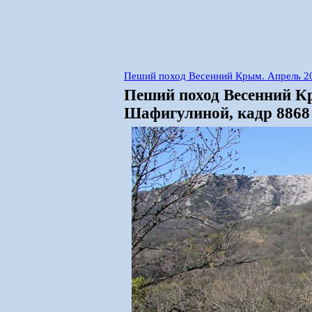
Пеший поход Весенний Крым. Апрель 2
Пеший поход Весенний К
Шафигулиной, кадр 8868