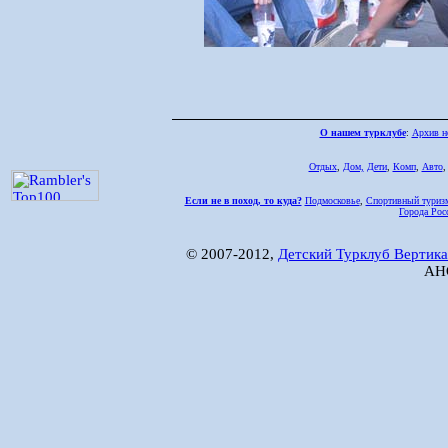
О нашем турклубе
:
Архив н
Отдых
,
Дом,
Дети
,
Комп
,
Авто
Если не в поход, то куда?
Подмосковье
,
Спортивный туриз
Города Рос
© 2007-2012,
Детский Турклуб Вертика
АНО