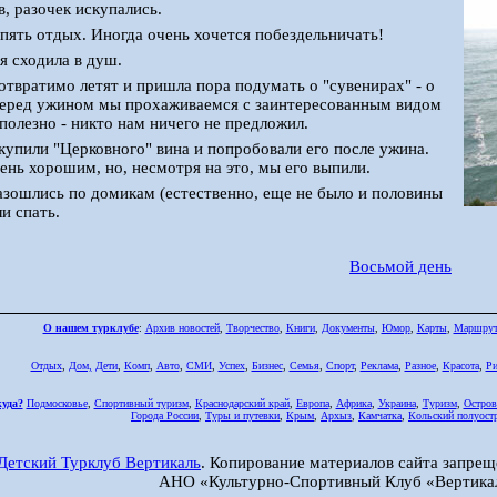
в, разочек искупались.
опять отдых. Иногда очень хочется побездельничать!
я сходила в душ.
отвратимо летят и пришла пора подумать о "сувенирах" - о
еред ужином мы прохаживаемся с заинтересованным видом
сполезно - никто нам ничего не предложил.
купили "Церковного" вина и попробовали его после ужина.
ень хорошим, но, несмотря на это, мы его выпили.
зошлись по домикам (естественно, еще не было и половины
ли спать.
Восьмой день
О нашем турклубе
:
Архив новостей
,
Творчество
,
Книги
,
Документы
,
Юмор
,
Карты
,
Маршру
Отдых
,
Дом,
Дети
,
Комп
,
Авто
,
СМИ
,
Успех
,
Бизнес
,
Семья
,
Спорт
,
Реклама
,
Разное
,
Красота
,
Ри
куда?
Подмосковье
,
Спортивный туризм
,
Краснодарский край
,
Европа
,
Африка
,
Украина
,
Туризм
,
Остров
Города России
,
Туры и путевки
,
Крым
,
Архыз
,
Камчатка
,
Кольский полуост
Детский Турклуб Вертикаль
. Копирование материалов сайта запрещ
АНО «Культурно-Спортивный Клуб «Вертика