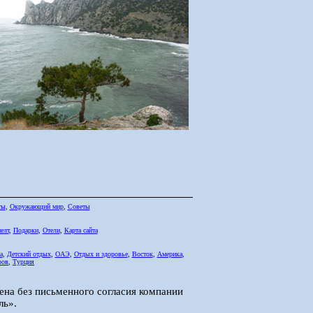
ты
,
Окружающий мир
,
Советы
елт
,
Подарки
,
Отели
,
Карта сайта
а
,
Детский отдых
,
ОАЭ
,
Отдых и здоровье
,
Восток
,
Америка
,
ров
,
Турция
ена без письменного согласия компании
ль».