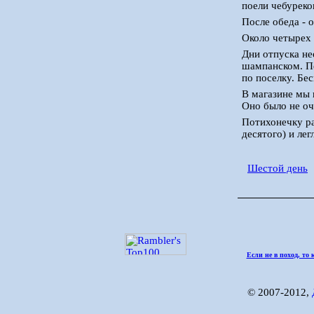
поели чебуреко
После обеда - 
Около четырех 
Дни отпуска не
шампанском. П
по поселку. Бе
В магазине мы 
Оно было не оч
Потихонечку ра
десятого) и лег
Шестой день
Если не в поход, то 
© 2007-2012,