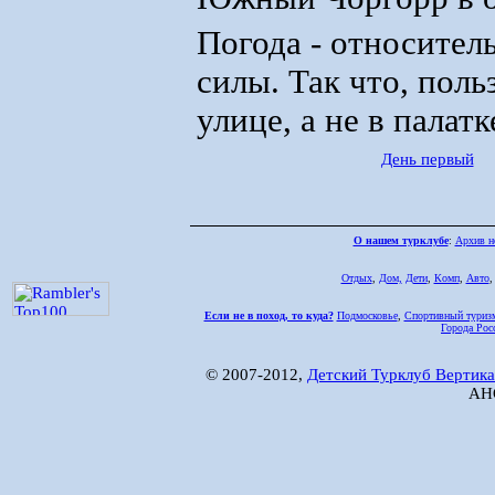
Погода - относитель
силы. Так что, поль
улице, а не в палатк
День первый
О нашем турклубе
:
Архив н
Отдых
,
Дом,
Дети
,
Комп
,
Авто
Если не в поход, то куда?
Подмосковье
,
Спортивный туриз
Города Рос
© 2007-2012,
Детский Турклуб Вертика
АНО