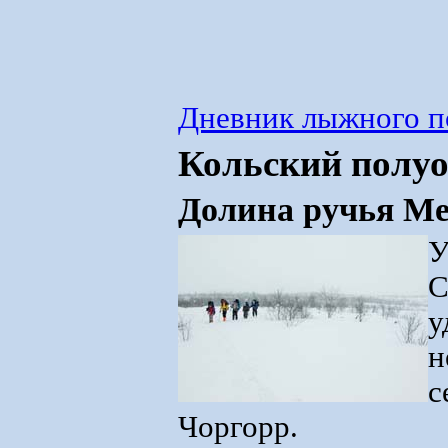
Дневник лыжного п
Кольский полуо
Долина ручья М
У
С
у
н
с
Чоргорр.