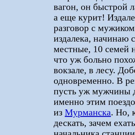
вагон, он быстрой л
а еще курит! Издале
разговор с мужиком
издалека, начинаю 
местные, 10 семей 
что уж больно похо
вокзале, в лесу. Д
одновременно. В рез
пусть уж мужчины д
именно этим поездо
из
Мурманска
. Но,
дескать, зачем ехат
начальника станции