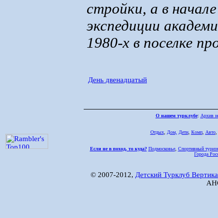
стройки, а в начале
экспедиции академи
1980-х в поселке п
День двенадцатый
О нашем турклубе
:
Архив н
Отдых
,
Дом,
Дети
,
Комп
,
Авто
Если не в поход, то куда?
Подмосковье
,
Спортивный туриз
Города Рос
© 2007-2012,
Детский Турклуб Вертика
АНО