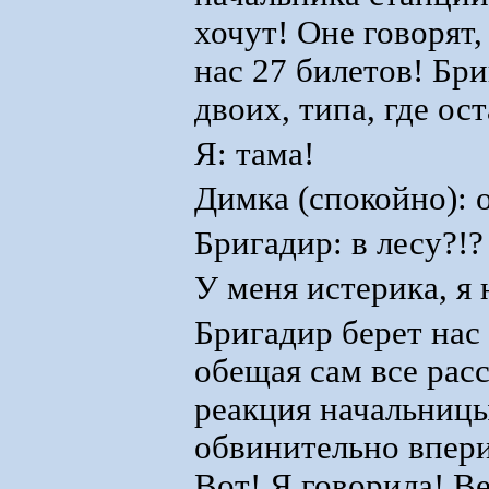
хочут! Оне говорят
нас 27 билетов! Бр
двоих, типа, где ос
Я: тама!
Димка (спокойно): 
Бригадир: в лесу?!
У меня истерика, 
Бригадир берет нас
обещая сам все расс
реакция начальницы 
обвинительно впери
Вот! Я говорила! В