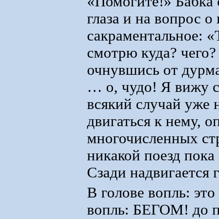
«Помогите!» Бабка
глаза и на вопрос о
сакраментальное: «
смотрю куда? чего?
очнувшись от дурма
… о, чудо! Я вижу 
всякий случай уже 
двигаться к нему, о
многочисленных стр
никакой поезд пока
Сзади надвигается 
В голове вопль: эт
вопль: БЕГОМ! до п