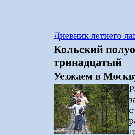
Дневник летнего ла
Кольский полуо
тринадцатый
Уезжаем в Москв
Р
з
с
р
г