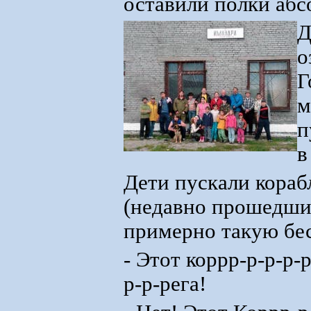
оставили полки аб
Д
о
Г
м
п
в
Дети пускали корабл
(недавно прошедшие
примерно такую бе
- Этот коррр-р-р-р-
р-р-рега!