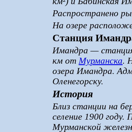
км²) и Бабинская Им
Распространено ры
На озере расположе
Станция Имандр
Имандра — станция
км от
Мурманска
. 
озера Имандра. Ад
Оленегорску.
История
Близ станции на бе
селение 1900 году.
Мурманской железн