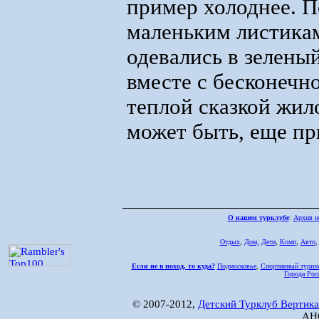
пример холоднее. П
маленьким листикам
одевались в зелены
вместе с бесконечн
теплой сказкой жил
может быть, еще пр
О нашем турклубе
:
Архив н
Отдых
,
Дом,
Дети
,
Комп
,
Авто
Если не в поход, то куда?
Подмосковье
,
Спортивный туриз
Города Рос
© 2007-2012,
Детский Турклуб Вертика
АНО