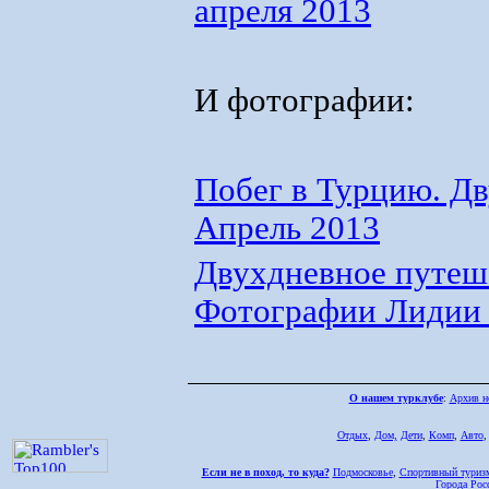
апреля 2013
И фотографии:
Побег в Турцию. Д
Апрель 2013
Двухдневное путеше
Фотографии Лидии
О нашем турклубе
:
Архив н
Отдых
,
Дом,
Дети
,
Комп
,
Авто
Если не в поход, то куда?
Подмосковье
,
Спортивный туриз
Города Рос