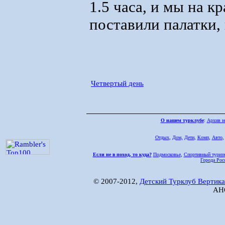
1.5 часа, и мы на 
поставили палатки,
Четвертый день
О нашем турклубе
:
Архив н
Отдых
,
Дом,
Дети
,
Комп
,
Авто
Если не в поход, то куда?
Подмосковье
,
Спортивный туриз
Города Рос
© 2007-2012,
Детский Турклуб Вертика
АНО