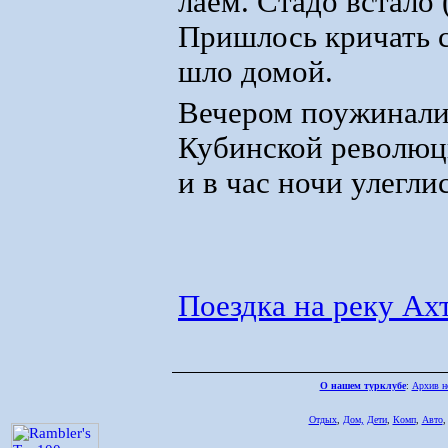
лаем. Стадо встало 
Пришлось кричать с
шло домой.
Вечером поужинали 
Кубинской революц
и в час ночи улеглис
Поездка на реку Ахт
О нашем турклубе
:
Архив н
Отдых
,
Дом,
Дети
,
Комп
,
Авто