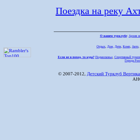
Поездка на реку Ахт
О нашем турклубе
:
Архив н
Отдых
,
Дом,
Дети
,
Комп
,
Авто
Если не в поход, то куда?
Подмосковье
,
Спортивный туриз
Города Рос
© 2007-2012,
Детский Турклуб Вертика
АНО