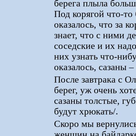
берега плыла больш
Под корягой что-то
оказалось, что за к
знает, что с ними д
соседские и их над
них узнать что-нибу
оказалось, сазаны –
После завтрака с О
берег, уж очень хот
сазаны толстые, губ
будут хрюкать/.
Скоро мы вернулись 
женщин на байдарке