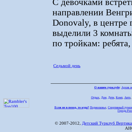
С девочками встрет
направлении Венгри
Donovaly, в центре 
выделили 3 комнаты
по тройкам: ребята,
Седьмой день
О нашем турклубе
:
Архив н
Отдых
,
Дом,
Дети
,
Комп
,
Авто
Если не в поход, то куда?
Подмосковье
,
Спортивный туриз
Города Рос
© 2007-2012,
Детский Турклуб Вертика
АНО