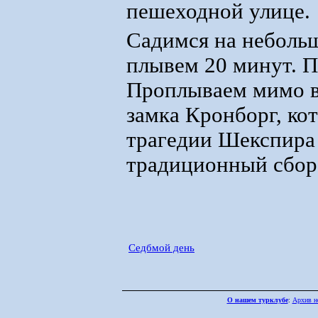
пешеходной улице.
Садимся на небольш
плывем 20 минут. П
Проплываем мимо в
замка Кронборг, ко
трагедии Шекспира 
традиционный сбор 
Седбмой день
О нашем турклубе
:
Архив н