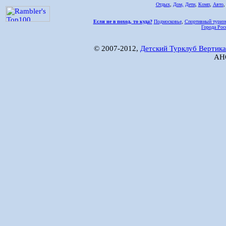
Отдых
,
Дом,
Дети
,
Комп
,
Авто
Если не в поход, то куда?
Подмосковье
,
Спортивный туриз
Города Рос
© 2007-2012,
Детский Турклуб Вертика
АНО