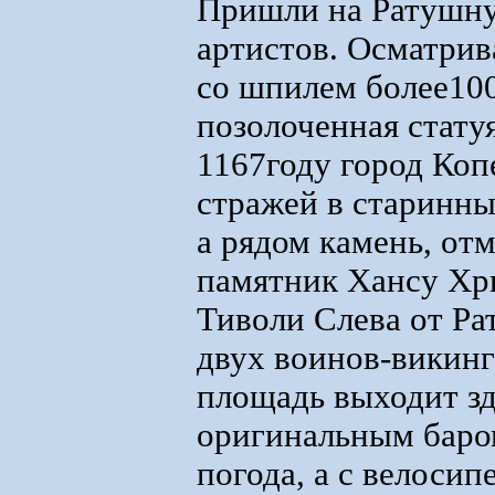
Пришли на Ратушну
артистов. Осматрив
со шпилем более100
позолоченная стату
1167году город Коп
стражей в старинны
а рядом камень, от
памятник Хансу Хр
Тиволи Слева от Ра
двух воинов-викинг
площадь выходит зд
оригинальным баром
погода, а с велоси