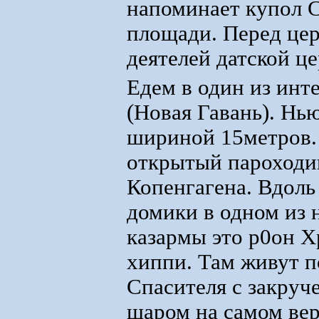
напоминает купол С
площади. Перед це
деятелей датской це
Едем в один из инт
(Новая Гавань). Нь
шириной 15метров. 
открытый пароходик
Копенгагена. Вдоль
домики в одном из
казармы это р0он Х
хиппи. Там живут п
Спасителя с закруч
шаром на самом вер