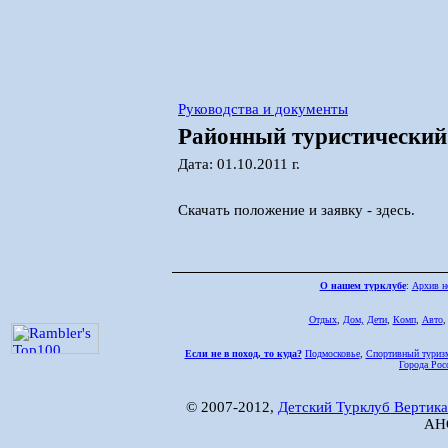
Руководства и документы
Районный туристический
Дата: 01.10.2011 г.
Скачать положение и заявку - здесь.
О нашем турклубе
:
Архив н
Отдых
,
Дом,
Дети
,
Комп
,
Авто
Если не в поход, то куда?
Подмосковье
,
Спортивный туриз
Города Рос
© 2007-2012,
Детский Турклуб Вертика
АНО