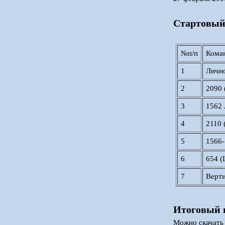
Стартовый
№п/п
Коман
1
Лично
2
2090 
3
1562 
4
2110 
5
1566-
6
654 (
7
Верти
Итоговый 
Можно скачат