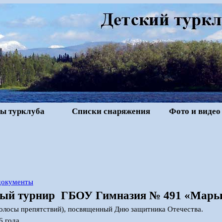
ы турклуба
Списки снаряжения
Фото и видео
 документы
тый турнир ГБОУ Гимназия № 491 «Марь
олосы препятствий), посвященный Дню защитника Отечества.
6 года