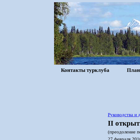
Контакты турклуба
План
Руководства и
II откры
(преодоление п
27 февраля 201