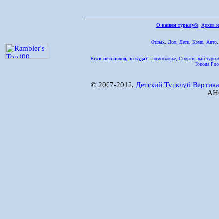
О нашем турклубе
:
Архив н
Отдых
,
Дом,
Дети
,
Комп
,
Авто
Если не в поход, то куда?
Подмосковье
,
Спортивный туриз
Города Рос
© 2007-2012,
Детский Турклуб Вертика
АНО