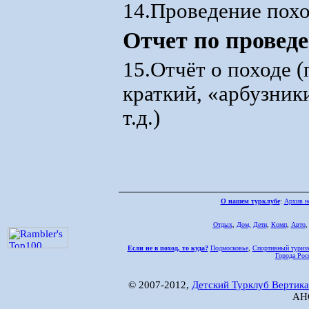
14.Проведение пох
Отчет по провед
15.Отчёт о походе 
краткий, «арбузник
т.д.)
О нашем турклубе
:
Архив н
Отдых
,
Дом,
Дети
,
Комп
,
Авто
Если не в поход, то куда?
Подмосковье
,
Спортивный туриз
Города Рос
© 2007-2012,
Детский Турклуб Вертика
АНО