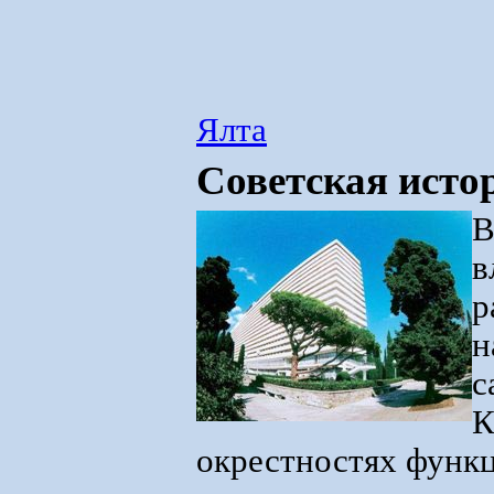
Ялта
Советская исто
В
в
р
н
с
К
окрестностях функц