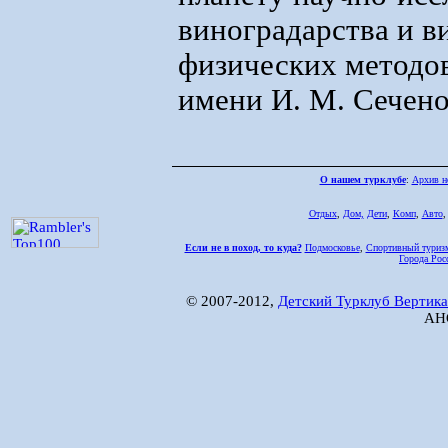
виноградарства и в
физических методо
имени И. М. Сечено
О нашем турклубе
:
Архив н
Отдых
,
Дом,
Дети
,
Комп
,
Авто
Если не в поход, то куда?
Подмосковье
,
Спортивный туриз
Города Рос
© 2007-2012,
Детский Турклуб Вертика
АНО