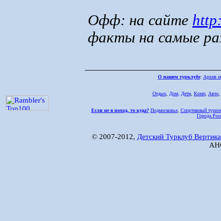
Офф: на сайте
http
факты на самые ра
О нашем турклубе
:
Архив н
Отдых
,
Дом,
Дети
,
Комп
,
Авто
Если не в поход, то куда?
Подмосковье
,
Спортивный туриз
Города Рос
© 2007-2012,
Детский Турклуб Вертика
АНО