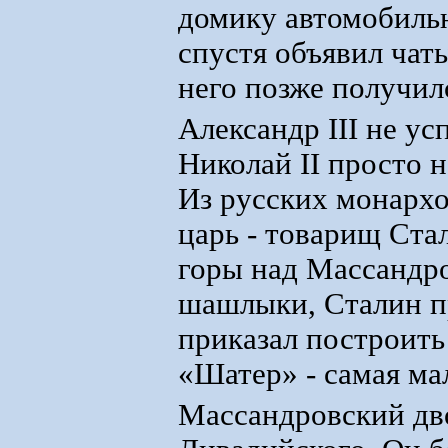
домику автомобильн
спустя объявил чаты
него позже получил
Александр III не ус
Николай II просто 
Из русских монархо
царь - товарищ Ста
горы над Массандро
шашлыки, Сталин пр
приказал построить
«Шатер» - самая ма
Массандровский дво