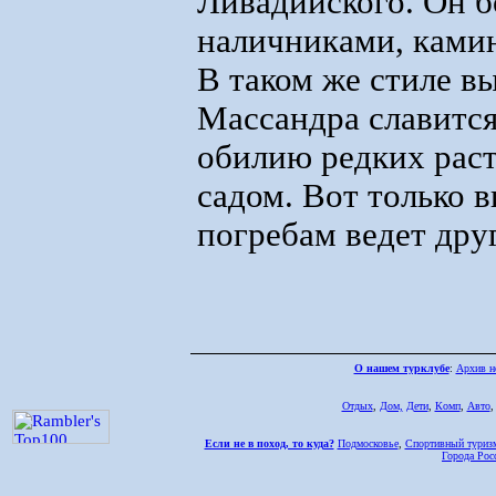
Ливадийского. Он б
наличниками, ками
В таком же стиле в
Массандра славится
обилию редких рас
садом. Вот только в
погребам ведет друг
О нашем турклубе
:
Архив н
Отдых
,
Дом,
Дети
,
Комп
,
Авто
Если не в поход, то куда?
Подмосковье
,
Спортивный туриз
Города Рос