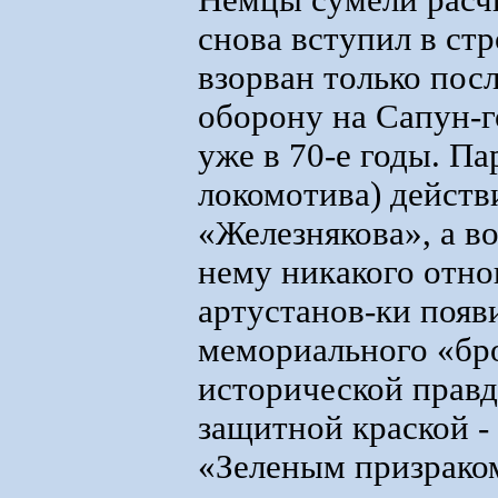
Немцы сумели расч
снова вступил в ст
взорван только посл
оборону на Сапун-г
уже в 70-е годы. Па
локомотива) действ
«Железнякова», а в
нему никакого отн
артустанов-ки появ
мемориального «бро
исторической правд
защитной краской -
«Зеленым призрако