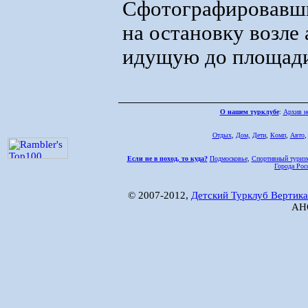
Сфотографировавши
на остановку возле 
идущую до площад
О нашем турклубе
:
Архив н
Отдых
,
Дом,
Дети
,
Комп
,
Авто
Если не в поход, то куда?
Подмосковье
,
Спортивный туриз
Города Рос
© 2007-2012,
Детский Турклуб Вертика
АНО