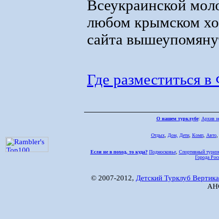
Всеукраинской мол
любом крымском хо
сайта вышеупомяну
Где разместиться в
О нашем турклубе
:
Архив н
Отдых
,
Дом,
Дети
,
Комп
,
Авто
Если не в поход, то куда?
Подмосковье
,
Спортивный туриз
Города Рос
© 2007-2012,
Детский Турклуб Вертика
АНО