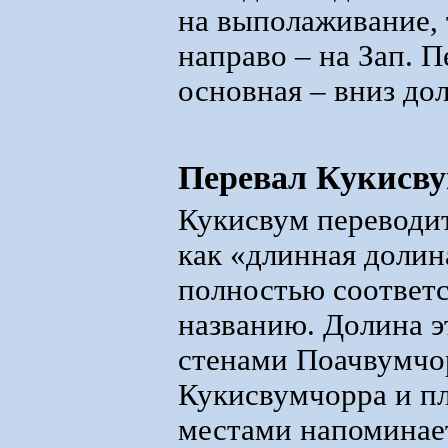
на выполаживание, 
направо – на Зап. П
основная – вниз до
Перевал Кукисв
Кукисвум переводит
как «длинная долин
полностью соответс
названию. Долина э
стенами Поачвумчо
Кукисвумчорра и п
местами напоминае