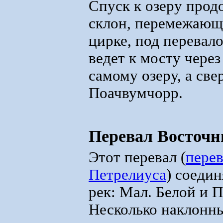
Спуск к озеру прод
склон, перемежающ
цирке, под перевал
ведет к мосту через
самому озеру, а св
Поачвумчорр.
Перевал Восточн
Этот перевал (
пере
Петрелиуса
) соедин
рек: Мал. Белой и П
Несколько наклонны