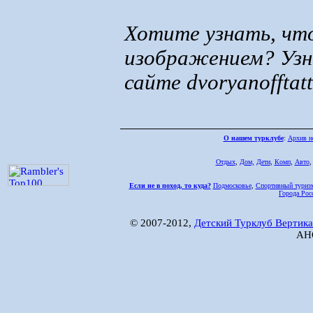
Хотите узнать, чт
изображением? Уз
сайте dvoryanofftatt
О нашем турклубе
:
Архив н
Отдых
,
Дом,
Дети
,
Комп
,
Авто
Если не в поход, то куда?
Подмосковье
,
Спортивный туриз
Города Рос
© 2007-2012,
Детский Турклуб Вертика
АНО