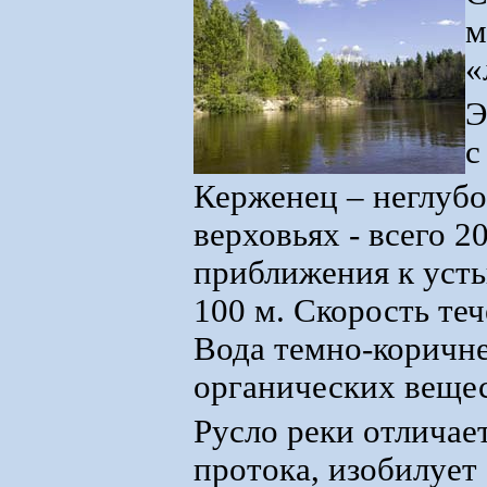
м
«
Э
с
Керженец – неглубо
верховьях - всего 2
приближения к усть
100 м. Скорость теч
Вода темно-коричне
органических вещес
Русло реки отличает
протока, изобилует