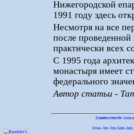
Нижегородской епа
1991 году здесь от
Несмотря на все пе
после проведенной
практически всех с
С 1995 года архите
монастыря имеет ст
федерального значе
Автор статьи - Та
О нашем турклубе
:
Архив н
Отдых
,
Дом,
Дети
,
Комп
,
Авто