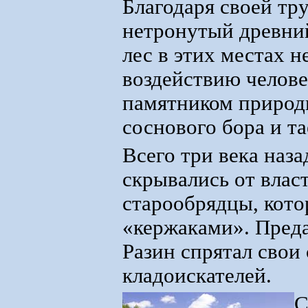
Благодаря своей тр
нетронутый древни
лес в этих местах н
воздействию челове
памятником природ
соснового бора и та
Всего три века наза
скрывались от власт
старообрядцы, кото
«кержаками». Преда
Разин спрятал свои
кладоискателей.
С