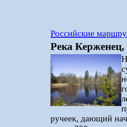
Российские маршр
Река Керженец,
Н
с
н
г
л
п
ручеек, дающий нач