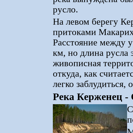
русло.
На левом берегу Ке
притоками Макариха
Расстояние между у
км, но длина русла 
живописная террит
откуда, как считает
легко заблудиться, 
Река Керженец
-
С
п
М