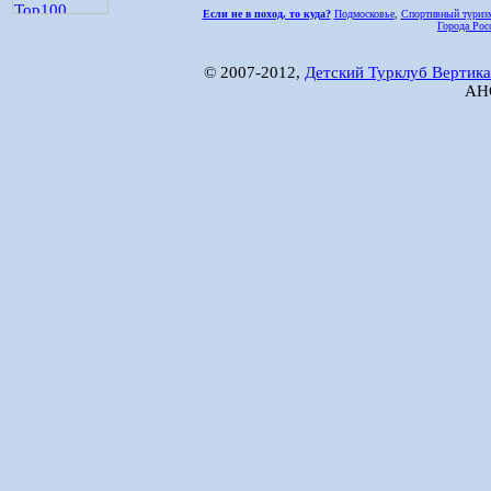
Если не в поход, то куда?
Подмосковье
,
Спортивный туриз
Города Рос
© 2007-2012,
Детский Турклуб Вертика
АНО