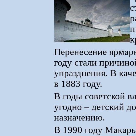
с
р
п
к
Перенесение ярмар
году стали причино
упразднения. В кач
в 1883 году.
В годы советской в
угодно – детский дом
назначению.
В 1990 году Макар