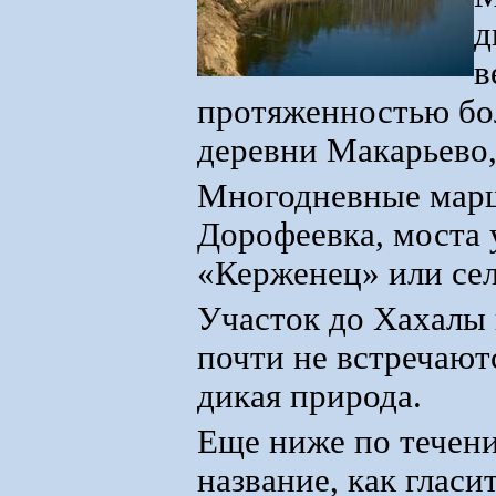
д
в
протяженностью бол
деревни Макарьево,
Многодневные марш
Дорофеевка, моста 
«Керженец» или се
Участок до Хахалы 
почти не встречаютс
дикая природа.
Еще ниже по течен
название, как гласи