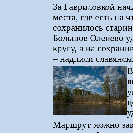
За Гавриловкой нач
места, где есть на
сохранилось старин
Большое Оленево у
кругу, а на сохран
– надписи славянск
В
в
у
ц
у
Маршрут можно зако