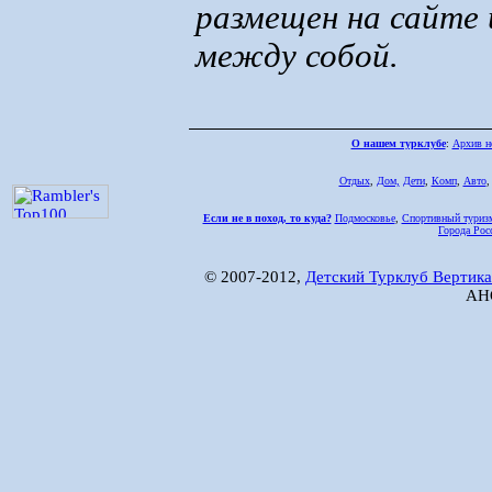
размещен на сайте 
между собой.
О нашем турклубе
:
Архив н
Отдых
,
Дом,
Дети
,
Комп
,
Авто
Если не в поход, то куда?
Подмосковье
,
Спортивный туриз
Города Рос
© 2007-2012,
Детский Турклуб Вертика
АНО