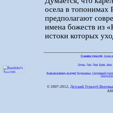
Думается, что каре
осела в топонимах 
предполагают совре
имена божеств из «
истоки которых ухо
О нашем турклубе
:
Архив н
Отдых
,
Дом,
Дети
,
Комп
,
Авто
Если не в поход, то куда?
Подмосковье
,
Спортивный туриз
Города Рос
© 2007-2012,
Детский Турклуб Вертика
АНО