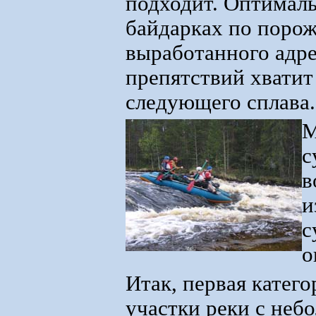
подходит. Оптималь
байдарках по порож
выработанного адр
препятствий хватит
следующего сплава.
М
с
в
и
с
о
Итак, первая катег
участки реки с неб