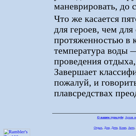
маневрировать, до 
Что же касается пят
для героев, чем дл
протяженностью в 
температура воды —
проведения отдыха,
Завершает классифи
пожалуй, и говорит
плавсредствах прео
О нашем турклубе
:
Архив н
Отдых
,
Дом,
Дети
,
Комп
,
Авто