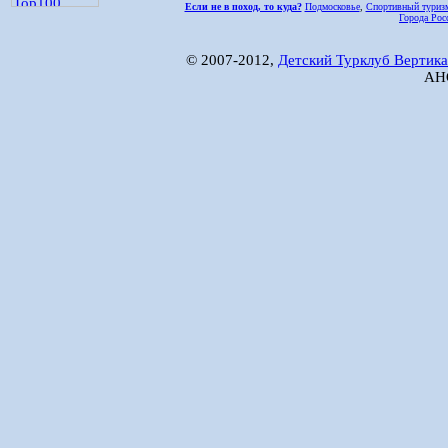
Если не в поход, то куда?
Подмосковье
,
Спортивный туриз
Города Рос
© 2007-2012,
Детский Турклуб Вертика
АНО