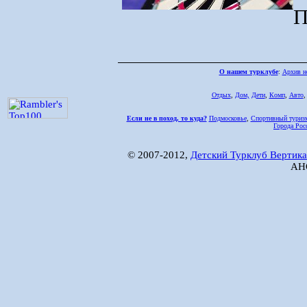
П
О нашем турклубе
:
Архив н
Отдых
,
Дом,
Дети
,
Комп
,
Авто
Если не в поход, то куда?
Подмосковье
,
Спортивный туриз
Города Рос
© 2007-2012,
Детский Турклуб Вертика
АНО