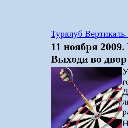
Турклуб Вертикаль.
11 ноября 2009.
Выходи во двор 
У
г
Д
л
р
Н