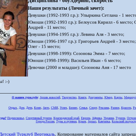
Дисциплина - боулдеринг, скорость
Наши результаты (Личный зачет):
Девушки (1992-1993 г.р.): Упыркина Сетлана - 1 мест
Юноши (1992-1993 г.р.): Белоусов Кирилл - 6 место;
Андрей - 11 место;
Девушки (1994-1995 г.р.): Левина Аля - 3 место;
Юноши (1996-1997 г.р.): Григорьев Андрей - 3 место;
Олег - 15 место;
Девушки (1998-1999): Созонова Эмма - 7 место;
Юноши (1998-1999): Васильев Иван - 6 место;
Девочки (2000 и младше): Созонова Аня - 17 место
! :-)
О нашем турклубе
:
Архив новостей
,
Творчество
,
Книги
,
Документы
,
Юмор
,
Карты
,
Маршру
Отдых
,
Дом,
Дети
,
Комп
,
Авто
,
СМИ
,
Успех
,
Бизнес
,
Семья
,
Спорт
,
Реклама
,
Разное
,
Красота
,
Ри
куда?
Подмосковье
,
Спортивный туризм
,
Краснодарский край
,
Европа
,
Африка
,
Украина
,
Туризм
,
Остров
Города России
,
Туры и путевки
,
Крым
,
Архыз
,
Камчатка
,
Кольский полуост
Детский Турклуб Вертикаль
. Копирование материалов сайта запрещ