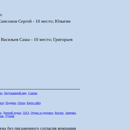
о;
 Самсонов Сергей - 10 место; Юлыгин
 Васильев Саша - 10 место; Григорьев
ты
,
Окружающий мир
,
Советы
елт
,
Подарки
,
Отели
,
Карта сайта
а
,
Детский отдых
,
ОАЭ
,
Отдых и здоровье
,
Восток
,
Америка
,
ров
,
Турция
ена без письменного согласия компании