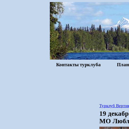
Контакты турклуба
План
Турклуб Вертик
19 декаб
МО Любли