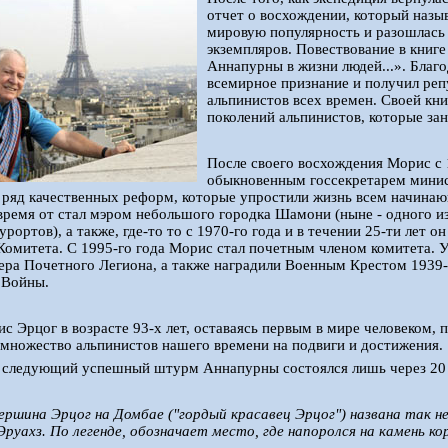
отчет о восхождении, который назы
мировую популярность и разошлась 
экземпляров. Повествование в книге
Аннапурны в жизни людей...». Благ
всемирное признание и получил реп
альпинистов всех времен. Своей кн
поколений альпинистов, которые за
После своего восхождения Морис с 
обыкновенным госсекретарем минис
 ряд качественных реформ, которые упростили жизнь всем начина
время от стал мэром небольшого городка Шамони (ныне - одного 
рортов), а также, где-то то с 1970-го года и в течении 25-ти лет
омитета. С 1995-го года Морис стал почетным членом комитета. У
ра Почетного Легиона, а также наградили Военным Крестом 1939-1
 Войны.
с Эрцог в возрасте 93-х лет, оставаясь первым в мире человеком,
множество альпинистов нашего времени на подвиги и достижения.
, следующий успешный штурм Аннапурны состоялся лишь через 20 
Вершина Эрцог на Домбае ("гордый красавец Эрцог") названа так не
Эруахз. По легенде, обозначает место, где напоролся на камень ко