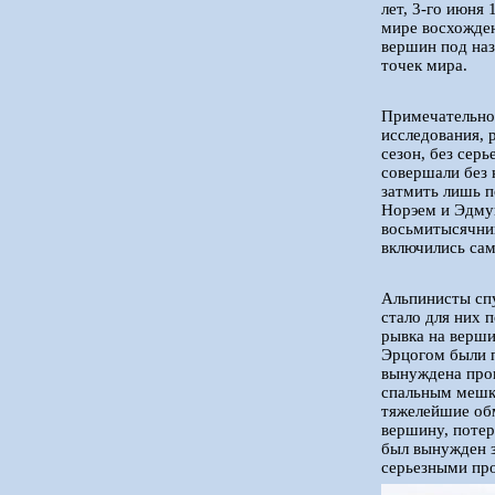
лет, 3-го июня
мире восхожден
вершин под на
точек мира.
Примечательно 
исследования, 
сезон, без сер
совершали без 
затмить лишь 
Норэем и Эдмун
восьмитысячник
включились са
Альпинисты спу
стало для них 
рывка на верши
Эрцогом были п
вынуждена пров
спальным мешко
тяжелейшие об
вершину, потер
был вынужден з
серьезными про