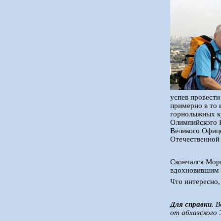
успев провести
примерно в то 
горнолыжных ку
Олимпийского К
Великого Офице
Отечественной
Скончался Мори
вдохновившим 
Что интересно
Для справки
. 
от абхазского 