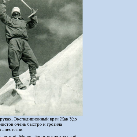
а руках. Экспедиционный врач Жак Удо
нистов очень быстро и грозила
 анестезии.
ась домой, Морис Эрцог выпустил свой