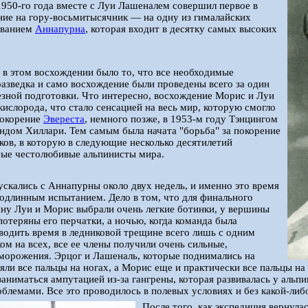
 1950-го года вместе с Луи Лашеналем совершил первое в
ие на гору-восьмитысячник — на одну из гималайских
званием
Аннапурна
, которая входит в десятку самых высоких
в этом восхождении было то, что все необходимые
разведка и само восхождение были проведены всего за один
ьезной подготовки. Что интересно, восхождение Морис и Луи
кислорода, что стало сенсацией на весь мир, которую смогло
покорение
Эвереста
, немного позже, в 1953-м году Тэнцингом
дом Хиллари. Тем самым была начата "борьба" за покорение
ов, в которую в следующие несколько десятилетий
мые честолюбивые альпинисты мира.
скались с Аннапурны около двух недель, и именно это время
подлинным испытанием. Дело в том, что для финального
ну Луи и Морис выбрали очень легкие ботинки, у вершины
отеряны его перчатки, а ночью, когда команда была
одить время в ледниковой трещине всего лишь с одним
м на всех, все ее члены получили очень сильные,
морожения. Эрцог и Лашеналь, которые поднимались на
яли все пальцы на ногах, а Морис еще и практически все пальцы н
аниматься ампутацией из-за гангрены, которая развивалась у альпи
блемами. Все это проводилось в полевых условиях и без какой-либо
После того, как экспедиция вернул