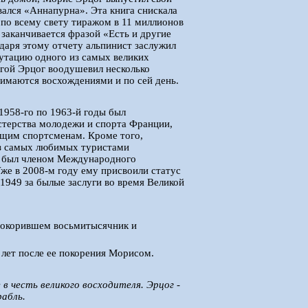
вался «Аннапурна». Эта книга снискала
по всему свету тиражом в 11 миллионов
 заканчивается фразой «Есть и другие
одаря этому отчету альпинист заслужил
утацию одного из самых великих
игой Эрцог воодушевил несколько
нимаются восхождениями и по сей день.
1958-го по 1963-й годы был
терства молодежи и спорта Франции,
ющим спортсменам. Кроме того,
из самых любимых туристами
 он был членом Международного
же в 2008-м году ему присвоили статус
949 за былые заслуги во время Великой
 покорившем восьмитысячник и
лет после ее покорения Морисом.
 в честь великого восходителя. Эрцог -
рабль.