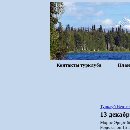
Контакты турклуба
План
Турклуб Вертик
13 декабр
Морис Эрцог бы
Родился он 15-г