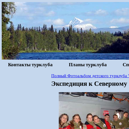
Контакты турклуба
Планы турклуба
Сп
Полный Фотоальбом детского турклуба '
Экспедиция к Северному 