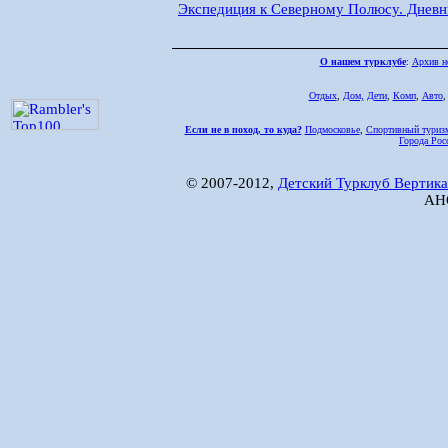
Экспедиция к Северному Полюсу. Днев
О нашем турклубе
:
Архив н
Отдых
,
Дом,
Дети
,
Комп
,
Авто
Если не в поход, то куда?
Подмосковье
,
Спортивный туриз
Города Рос
© 2007-2012,
Детский Турклуб Вертика
АНО