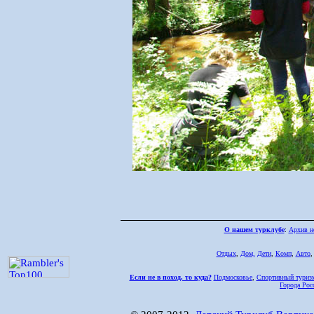
О нашем турклубе
:
Архив н
Отдых
,
Дом,
Дети
,
Комп
,
Авто
Если не в поход, то куда?
Подмосковье
,
Спортивный туриз
Города Рос