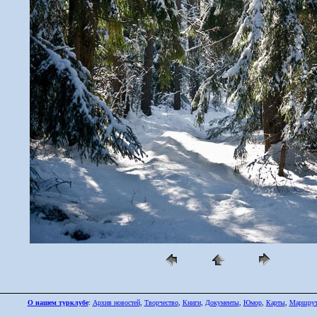
О нашем турклубе
:
Архив новостей
,
Творчество
,
Книги
,
Документы
,
Юмор
,
Карты
,
Маршру