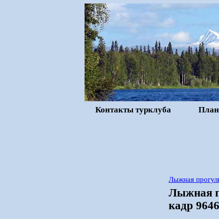
Контакты турклуба
План
Лыжная прогулк
Лыжная п
кадр 964