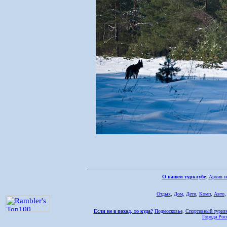
О нашем турклубе
:
Архив н
Отдых
,
Дом,
Дети
,
Комп
,
Авто
Если не в поход, то куда?
Подмосковье
,
Спортивный туриз
Города Рос